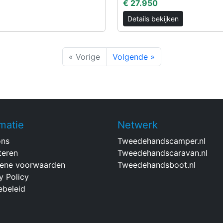
€ 27.950
Details bekijken
« Vorige
Volgende »
matie
Netwerk
ons
Tweedehandscamper.nl
teren
Tweedehandscaravan.nl
ene voorwaarden
Tweedehandsboot.nl
y Policy
ebeleid