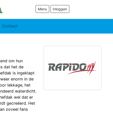
Menu
Inloggen
Contact
kend om hun
s dat het de
hefdak is ingeklapt
t weer enorm in de
oor lekkage, het
andeerd waterdicht.
hefdak wel dat er
dt gecreëerd. Het
an zoveel fans