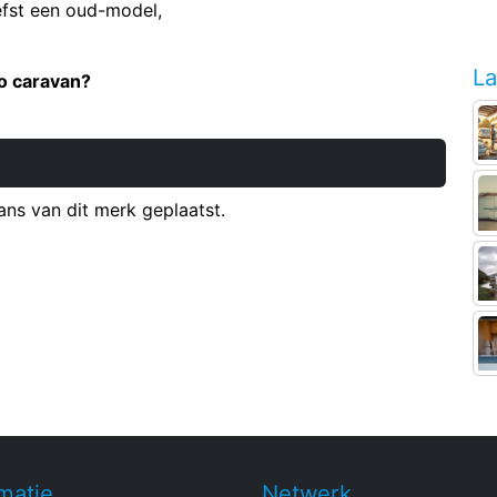
efst een oud-model,
La
o caravan?
ns van dit merk geplaatst.
matie
Netwerk